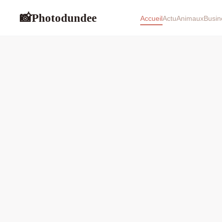
Photodundee
📸
Accueil
Actu
Animaux
Busin