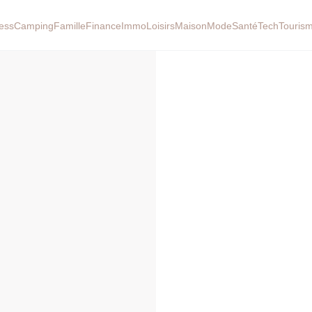
ess
Camping
Famille
Finance
Immo
Loisirs
Maison
Mode
Santé
Tech
Touris