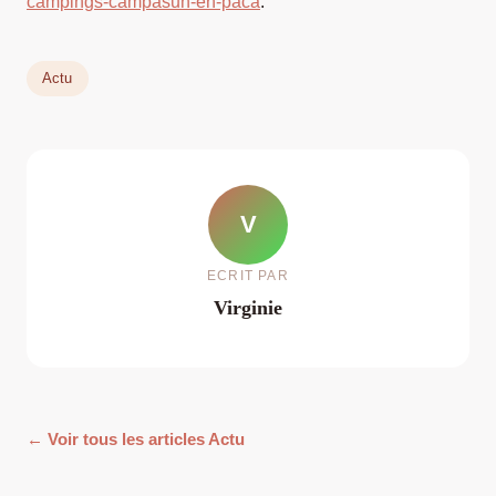
campings-campasun-en-paca
.
Actu
V
ECRIT PAR
Virginie
← Voir tous les articles Actu