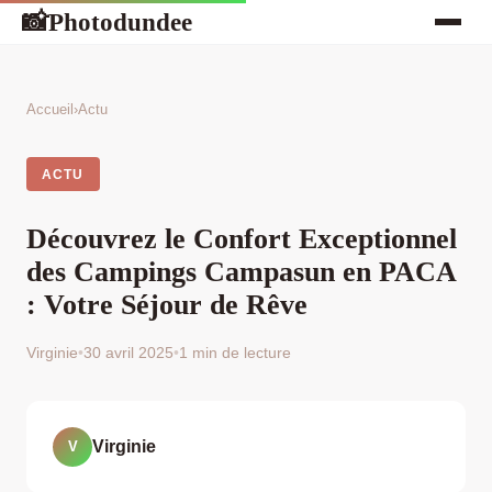
Photodundee
📸
Accueil
›
Actu
ACTU
Découvrez le Confort Exceptionnel
des Campings Campasun en PACA
: Votre Séjour de Rêve
Virginie
•
30 avril 2025
•
1 min de lecture
Virginie
V