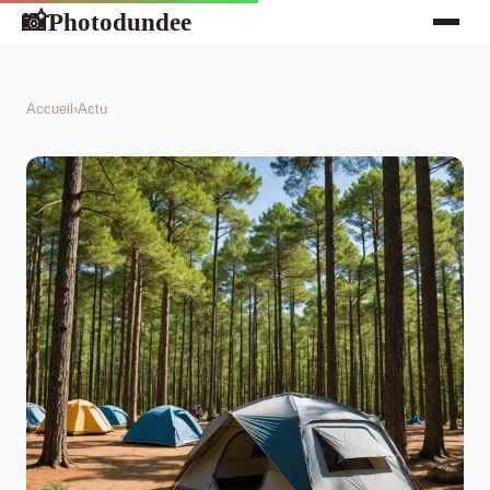
Photodundee
📸
Accueil
›
Actu